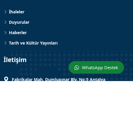
İhaleler
Duyurular
Haberler
Tarih ve Kültür Yayınları
İletişim
WhatsApp Destek
Fabrikalar Mah. Dumlupınar Blv. No:5 Antalya
902421850000
info@asat.gov.tr