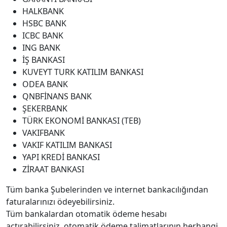
HALKBANK
HSBC BANK
ICBC BANK
ING BANK
İŞ BANKASI
KUVEYT TURK KATILIM BANKASI
ODEA BANK
QNBFİNANS BANK
ŞEKERBANK
TÜRK EKONOMİ BANKASI (TEB)
VAKIFBANK
VAKIF KATILIM BANKASI
YAPI KREDİ BANKASI
ZİRAAT BANKASI
Tüm banka Şubelerinden ve internet bankacılığından
faturalarınızı ödeyebilirsiniz.
Tüm bankalardan otomatik ödeme hesabı
açtırabilirsiniz. otomatik ödeme talimatlarının herhangi