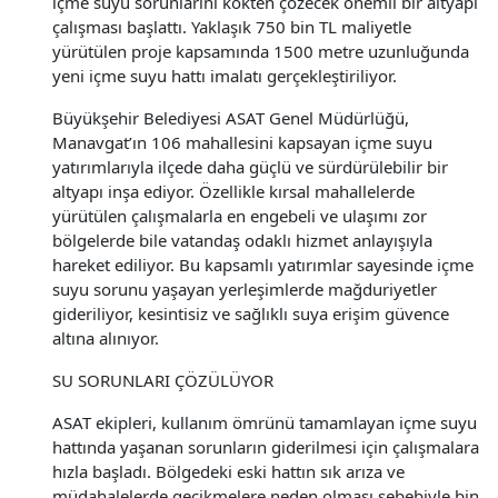
içme suyu sorunlarını kökten çözecek önemli bir altyapı
çalışması başlattı. Yaklaşık 750 bin TL maliyetle
yürütülen proje kapsamında 1500 metre uzunluğunda
yeni içme suyu hattı imalatı gerçekleştiriliyor.
Büyükşehir Belediyesi ASAT Genel Müdürlüğü,
Manavgat’ın 106 mahallesini kapsayan içme suyu
yatırımlarıyla ilçede daha güçlü ve sürdürülebilir bir
altyapı inşa ediyor. Özellikle kırsal mahallelerde
yürütülen çalışmalarla en engebeli ve ulaşımı zor
bölgelerde bile vatandaş odaklı hizmet anlayışıyla
hareket ediliyor. Bu kapsamlı yatırımlar sayesinde içme
suyu sorunu yaşayan yerleşimlerde mağduriyetler
gideriliyor, kesintisiz ve sağlıklı suya erişim güvence
altına alınıyor.
SU SORUNLARI ÇÖZÜLÜYOR
ASAT ekipleri, kullanım ömrünü tamamlayan içme suyu
hattında yaşanan sorunların giderilmesi için çalışmalara
hızla başladı. Bölgedeki eski hattın sık arıza ve
müdahalelerde gecikmelere neden olması sebebiyle bin