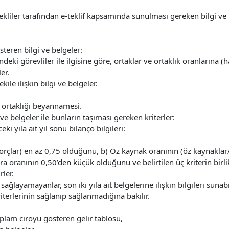
istekliler tarafından e-teklif kapsamında sunulması gereken bilgi ve be
teren bilgi ve belgeler:
indeki görevliler ile ilgisine göre, ortaklar ve ortaklık oranlarına (h
er.
ile ilişkin bilgi ve belgeler.
iş ortaklığı beyannamesi.
 ve belgeler ile bunların taşıması gereken kriterler:
eki yıla ait yıl sonu bilanço bilgileri:
 borçlar) en az 0,75 olduğunu, b) Öz kaynak oranının (öz kaynakla
ra oranının 0,50’den küçük olduğunu ve belirtilen üç kriterin birl
rler.
 sağlayamayanlar, son iki yıla ait belgelerine ilişkin bilgileri sunabi
riterlerinin sağlanıp sağlanmadığına bakılır.
toplam ciroyu gösteren gelir tablosu,