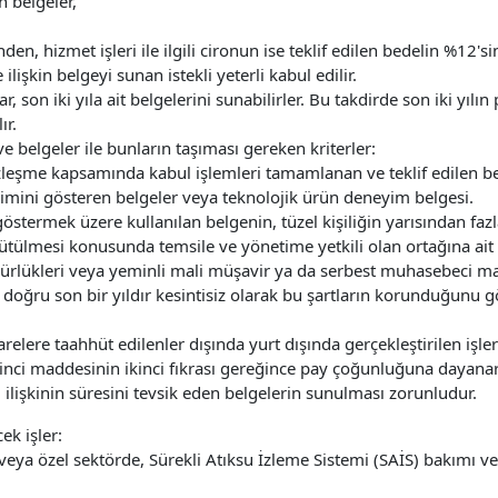
en belgeler,
den, hizmet işleri ile ilgili cironun ise teklif edilen bedelin %12'
ilişkin belgeyi sunan istekli yeterli kabul edilir.
, son iki yıla ait belgelerini sunabilirler. Bu takdirde son iki yılı
ır.
 ve belgeler ile bunların taşıması gereken kriterler:
 sözleşme kapsamında kabul işlemleri tamamlanan ve teklif edilen 
eyimini gösteren belgeler veya teknolojik ürün deneyim belgesi.
 göstermek üzere kullanılan belgenin, tüzel kişiliğin yarısından fa
rütülmesi konusunda temsile ve yönetime yetkili olan ortağına ait 
ürlükleri veya yeminli mali müşavir ya da serbest muhasebeci mal
 doğru son bir yıldır kesintisiz olarak bu şartların korunduğunu 
elere taahhüt edilenler dışında yurt dışında gerçekleştirilen işl
nci maddesinin ikinci fıkrası gereğince pay çoğunluğuna dayanarak
u ilişkinin süresini tevsik eden belgelerin sunulması zorunludur.
ek işler:
eya özel sektörde, Sürekli Atıksu İzleme Sistemi (SAİS) bakımı ve