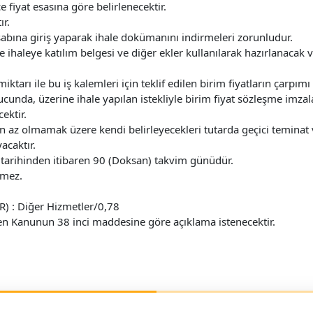
 fiyat esasına göre belirlenecektir.
ır.
esabına giriş yaparak ihale dokümanını indirmeleri zorunludur.
e ihaleye katılım belgesi ve diğer ekler kullanılarak hazırlanacak 
in miktarı ile bu iş kalemleri için teklif edilen birim fiyatların ça
ucunda, üzerine ihale yapılan istekliyle birim fiyat sözleşme imzal
ektir.
den az olmamak üzere kendi belirleyecekleri tutarda geçici teminat 
acaktır.
ale tarihinden itibaren 90 (Doksan) takvim günüdür.
emez.
R) : Diğer Hizmetler/0,78
erden Kanunun 38 inci maddesine göre açıklama istenecektir.