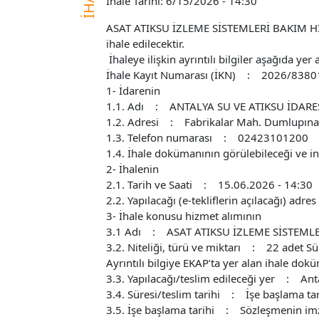
İhale Tarihi: 6/15/2026 - 14:30
ASAT ATIKSU İZLEME SİSTEMLERİ BAKIM HİZM
ihale edilecektir.
İhaleye ilişkin ayrıntılı bilgiler aşağıda yer
İhale Kayıt Numarası (İKN) : 2026/8380
1- İdarenin
1.1. Adı : ANTALYA SU VE ATIKSU İDA
1.2. Adresi : Fabrikalar Mah. Dumlupın
1.3. Telefon numarası : 02423101200
1.4. İhale dokümanının görülebileceği ve in
2- İhalenin
2.1. Tarih ve Saati : 15.06.2026 - 14:30
2.2. Yapılacağı (e-tekliflerin açılacağı) 
3- İhale konusu hizmet alımının
3.1 Adı : ASAT ATIKSU İZLEME SİSTEMLE
3.2. Niteliği, türü ve miktarı : 22 adet Sü
Ayrıntılı bilgiye EKAP’ta yer alan ihale dok
3.3. Yapılacağı/teslim edileceği yer : Anta
3.4. Süresi/teslim tarihi : İşe başlama tar
3.5. İşe başlama tarihi : Sözleşmenin imzal