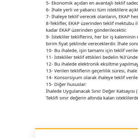
5- Ekonomik açıdan en avantajlı teklif sadece
6- İhale yerli ve yabancı tüm isteklilere açıkt
7- İhaleye teklif verecek olanların, EKAP h
8-Teklifler, EKAP üzerinden teklif mektubu il
kadar EKAP üzerinden gönderilecektir.
9- İstekliler tekliflerini, her bir iş kalemin
birim fiyat şeklinde vereceklerdir. İhale son
10- Bu ihalede, işin tamamı için teklif verilec
11- İstekliler teklif ettikleri bedelin %3’ün
12- Bu ihalede elektronik eksiltme yapılmay
13- Verilen tekliflerin geçerlilik süresi, ih
14- Konsorsiyum olarak ihaleye teklif veril
15- Diğer hususlar:
İhalede Uygulanacak Sınır Değer Katsayısı (
Teklifi sınır değerin altında kalan isteklil