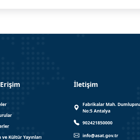
 Erişim
İletişim
eler
Fabrikalar Mah. Dumlupına
No:5 Antalya
rular
902421850000
rler
info@asat.gov.tr
h ve Kültür Yayınları