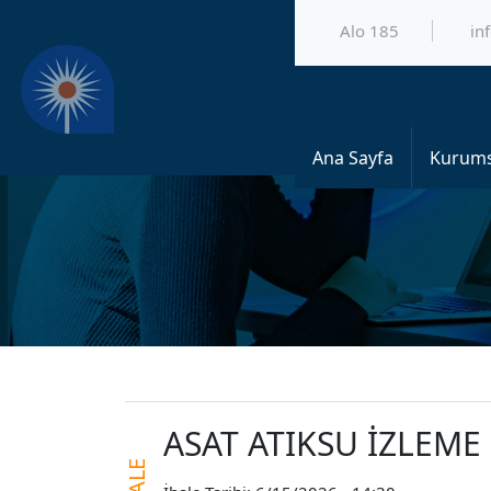
Alo 185
in
Ana Sayfa
Kurums
ASAT ATIKSU İZLEME 
İHALE