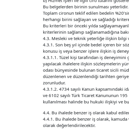
b) Hizmet işleri ile ilgili ciro tutarını göster
Bu belgelerden birinin sunulması yeterlidir.
Toplam cironun teklif edilen bedelin %20’sin
herhangi birini sağlayan ve sağladığı kritere 
Bu kriterleri bir önceki yılda sağlayamayanlar
kriterlerinin sağlanıp sağlanamadığına bakıl
4.3. Mesleki ve teknik yeterliğe ilişkin bilgi
4.3.1. Son beş yıl içinde bedel içeren bir
konusu iş veya benzer işlere ilişkin iş den
4.3.1.1. Tüzel kişi tarafından iş deneyimini
yapılacak ihalelere ilişkin sözleşmelerin yü
odası bünyesinde bulunan ticaret sicili müd
düzenlenen ve düzenlendiği tarihten geriye
zorunludur.
4.3.1.2. 4734 sayılı Kanun kapsamındaki idar
ve 6102 sayılı Türk Ticaret Kanununun 195 i
kullanılması halinde bu hukuki ilişkiyi ve b
4.4. Bu ihalede benzer iş olarak kabul edilec
4.4.1. Bu ihalede benzer iş olarak, kamuda v
olarak değerlendirilecektir.