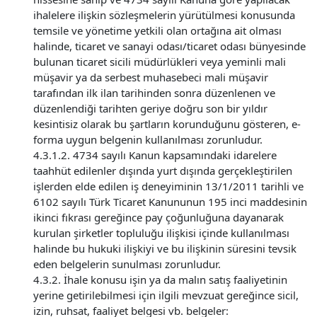
ihalelere ilişkin sözleşmelerin yürütülmesi konusunda
temsile ve yönetime yetkili olan ortağına ait olması
halinde, ticaret ve sanayi odası/ticaret odası bünyesinde
bulunan ticaret sicili müdürlükleri veya yeminli mali
müşavir ya da serbest muhasebeci mali müşavir
tarafından ilk ilan tarihinden sonra düzenlenen ve
düzenlendiği tarihten geriye doğru son bir yıldır
kesintisiz olarak bu şartların korunduğunu gösteren, e-
forma uygun belgenin kullanılması zorunludur.
4.3.1.2. 4734 sayılı Kanun kapsamındaki idarelere
taahhüt edilenler dışında yurt dışında gerçekleştirilen
işlerden elde edilen iş deneyiminin 13/1/2011 tarihli ve
6102 sayılı Türk Ticaret Kanununun 195 inci maddesinin
ikinci fıkrası gereğince pay çoğunluğuna dayanarak
kurulan şirketler topluluğu ilişkisi içinde kullanılması
halinde bu hukuki ilişkiyi ve bu ilişkinin süresini tevsik
eden belgelerin sunulması zorunludur.
4.3.2. İhale konusu işin ya da malın satış faaliyetinin
yerine getirilebilmesi için ilgili mevzuat gereğince sicil,
izin, ruhsat, faaliyet belgesi vb. belgeler: