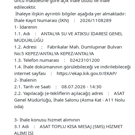
uncu maddesine göre açık ihale usulü ile ihale
edilecektir.
İhaleye ilişkin ayrıntılı bilgiler aşağıda yer almaktadır:
İhale Kayıt Numarası (İKN) : 2026/1108289
1- İdarenin
1.1. Adı : ANTALYA SU VE ATIKSU İDARESİ GENEL
MÜDÜRLÜĞÜ
1.2. Adresi : Fabrikalar Mah. Dumlupınar Bulvarı
No:5 KEPEZ/ANTALYA KEPEZ/ANTALYA
1.3. Telefon numarası : 02423101200
1.4. İhale dokümanının görülebileceği ve indirilebileceği
internet sayfası : https://ekap.kik.gov.tr/EKAP/
2- İhalenin
2.1. Tarih ve Saati : 08.07.2026 - 14:30
2.2. Yapılacağı (e-tekliflerin açılacağı) adres : ASAT
Genel Müdürlüğü, İhale Salonu (Asma Kat - A11 Nolu
oda)
3- İhale konusu hizmet alımının
3.1 Adı : ASAT TOPLU KISA MESAJ (SMS) HİZMET
ALIMI İŞİ