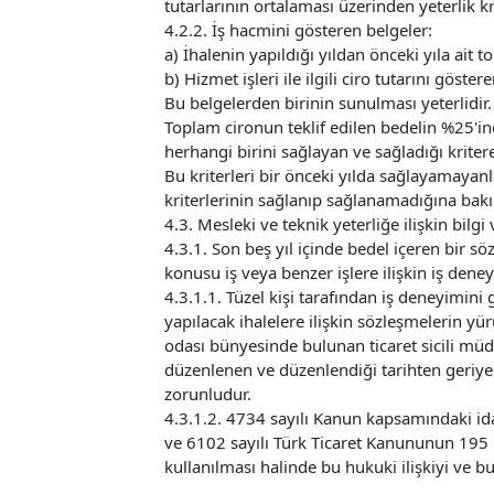
tutarlarının ortalaması üzerinden yeterlik k
4.2.2. İş hacmini gösteren belgeler:
a) İhalenin yapıldığı yıldan önceki yıla ait 
b) Hizmet işleri ile ilgili ciro tutarını göster
Bu belgelerden birinin sunulması yeterlidir.
Toplam cironun teklif edilen bedelin %25'inde
herhangi birini sağlayan ve sağladığı kritere 
Bu kriterleri bir önceki yılda sağlayamayanlar
kriterlerinin sağlanıp sağlanamadığına bakıl
4.3. Mesleki ve teknik yeterliğe ilişkin bilgi
4.3.1. Son beş yıl içinde bedel içeren bir
konusu iş veya benzer işlere ilişkin iş den
4.3.1.1. Tüzel kişi tarafından iş deneyimini
yapılacak ihalelere ilişkin sözleşmelerin yü
odası bünyesinde bulunan ticaret sicili müd
düzenlenen ve düzenlendiği tarihten geriye
zorunludur.
4.3.1.2. 4734 sayılı Kanun kapsamındaki idar
ve 6102 sayılı Türk Ticaret Kanununun 195 i
kullanılması halinde bu hukuki ilişkiyi ve b