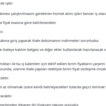
ek işler:
si çalıştırılmasını gerektiren hizmet alımı işleri benzer iş olara
 fiyat esasına göre belirlenecektir.
ır.
esabına giriş yaparak ihale dokümanını indirmeleri zorunludur.
e ihaleye katılım belgesi ve diğer ekler kullanılarak hazırlanacak 
in miktarı ile bu iş kalemleri için teklif edilen birim fiyatların ça
ucunda, üzerine ihale yapılan istekliyle birim fiyat sözleşme imzal
ektir.
den az olmamak üzere kendi belirleyecekleri tutarda geçici teminat 
acaktır.
ale tarihinden itibaren 90 (Doksan) takvim günüdür.