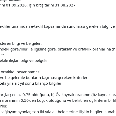
hi 01.09.2026, işin bitiş tarihi 31.08.2027
istekliler tarafından e-teklif kapsamında sunulması gereken bilgi ve be
teren bilgi ve belgeler:
indeki görevliler ile ilgisine göre, ortaklar ve ortaklık oranlarına (h
er.
ile ilişkin bilgi ve belgeler.
iş ortaklığı beyannamesi.
 ve belgeler ile bunların taşıması gereken kriterler:
eki yıla ait yıl sonu bilanço bilgileri:
 borçlar) en az 0,75 olduğunu, b) Öz kaynak oranının (öz kaynakla
ra oranının 0,50’den küçük olduğunu ve belirtilen üç kriterin birl
rler.
 sağlayamayanlar, son iki yıla ait belgelerine ilişkin bilgileri sunabi