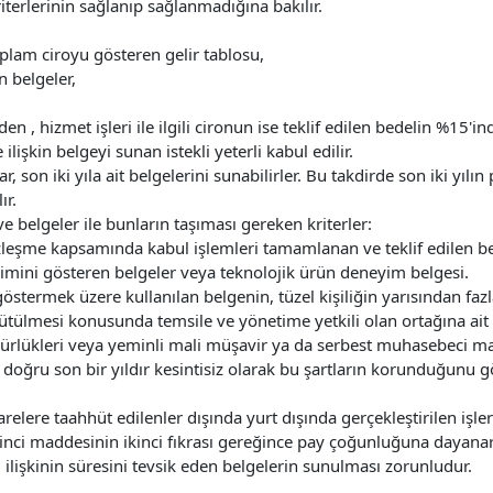
riterlerinin sağlanıp sağlanmadığına bakılır.
toplam ciroyu gösteren gelir tablosu,
en belgeler,
n , hizmet işleri ile ilgili cironun ise teklif edilen bedelin %15'
ilişkin belgeyi sunan istekli yeterli kabul edilir.
, son iki yıla ait belgelerini sunabilirler. Bu takdirde son iki yılı
ır.
 ve belgeler ile bunların taşıması gereken kriterler:
 sözleşme kapsamında kabul işlemleri tamamlanan ve teklif edilen 
eyimini gösteren belgeler veya teknolojik ürün deneyim belgesi.
 göstermek üzere kullanılan belgenin, tüzel kişiliğin yarısından fa
rütülmesi konusunda temsile ve yönetime yetkili olan ortağına ait 
ürlükleri veya yeminli mali müşavir ya da serbest muhasebeci mal
 doğru son bir yıldır kesintisiz olarak bu şartların korunduğunu 
elere taahhüt edilenler dışında yurt dışında gerçekleştirilen işl
nci maddesinin ikinci fıkrası gereğince pay çoğunluğuna dayanarak
u ilişkinin süresini tevsik eden belgelerin sunulması zorunludur.