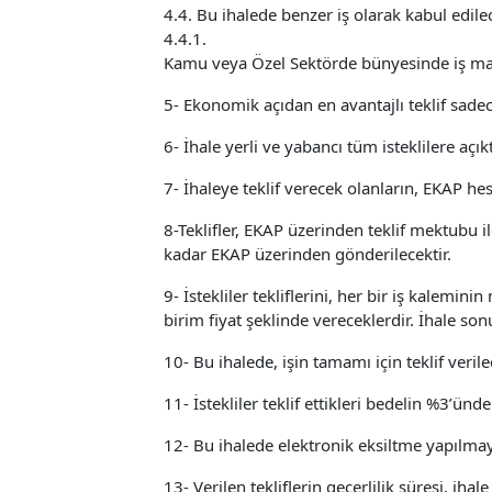
4.4. Bu ihalede benzer iş olarak kabul edilec
4.4.1.
Kamu veya Özel Sektörde bünyesinde iş makine
5- Ekonomik açıdan en avantajlı teklif sadece
6- İhale yerli ve yabancı tüm isteklilere açıkt
7- İhaleye teklif verecek olanların, EKAP h
8-Teklifler, EKAP üzerinden teklif mektubu il
kadar EKAP üzerinden gönderilecektir.
9- İstekliler tekliflerini, her bir iş kalemin
birim fiyat şeklinde vereceklerdir. İhale son
10- Bu ihalede, işin tamamı için teklif verilec
11- İstekliler teklif ettikleri bedelin %3’ün
12- Bu ihalede elektronik eksiltme yapılmay
13- Verilen tekliflerin geçerlilik süresi, ih