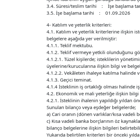
3.4. Süresi/teslim tarihi : İşe başlama tari
3.5. İşe başlama tarihi : 01.09.2026
4- Katılım ve yeterlik kriterleri:
4.1. Katılım ve yeterlik kriterlerine ilişkin 
belgelere aşağıda yer verilmiştir:
4.1.1. Teklif mektubu.
4.1.2. Teklif vermeye yetkili olunduğunu gös
4.1.2.1. Tüzel kişilerde; isteklilerin yönetim
üyelerine/kurucularına ilişkin bilgi ve belgel
4.1.2.2. Vekâleten ihaleye katılma halinde vek
4.1.3. Geçici teminat.
4.1.4 İsteklinin iş ortaklığı olması halinde 
4.2. Ekonomik ve mali yeterliğe ilişkin bilgi
4.2.1. İsteklinin ihalenin yapıldığı yıldan önc
Sunulan bilanço veya eşdeğer belgelerde;
a) Cari oranın (dönen varlıklar/kısa vadeli
c) Kısa vadeli banka borçlarının öz kaynakla
bilanço belgelerine ilişkin bilgileri belirtebili
Yukarıda belirtilen kriterleri bir önceki yılda