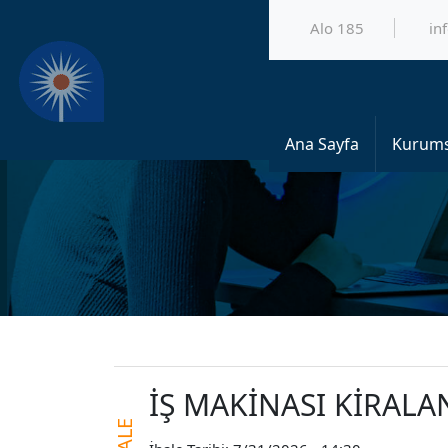
Alo 185
in
Ana Sayfa
Kurums
İŞ MAKİNASI KİRALA
İHALE