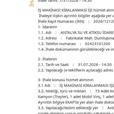
İhale Tarihi: 7/31/2026 - 14:30
İŞ MAKİNASI KİRALANMASI İŞİ hizmet alımı 4
İhaleye ilişkin ayrıntılı bilgiler aşağıda yer
İhale Kayıt Numarası (İKN) : 2026/121
1- İdarenin
1.1. Adı : ANTALYA SU VE ATIKSU İDA
1.2. Adresi : Fabrikalar Mah. Dumlupın
1.3. Telefon numarası : 02423101200
1.4. İhale dokümanının görülebileceği ve in
2- İhalenin
2.1. Tarih ve Saati : 31.07.2026 - 14:30
2.2. Yapılacağı (e-tekliflerin açılacağı) 
3- İhale konusu hizmet alımının
3.1 Adı : İŞ MAKİNASI KİRALANMASI İŞİ
3.2. Niteliği, türü ve miktarı : 73 Adet Kır
Kamyon (Treyler), 1 adet Mobil Vinç, 1 ade
Ayrıntılı bilgiye EKAP’ta yer alan ihale dok
3.3. Yapılacağı/teslim edileceği yer : Ant
içinde idarenin uygun gördüğü sahalarda çalı