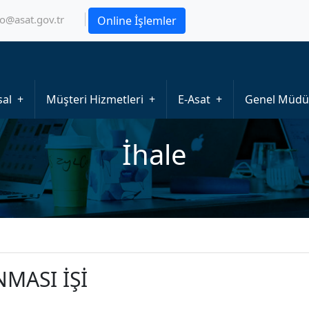
fo@asat.gov.tr
Online İşlemler
al
Müşteri Hizmetleri
E-Asat
Genel Müdü
İhale
NMASI İŞİ