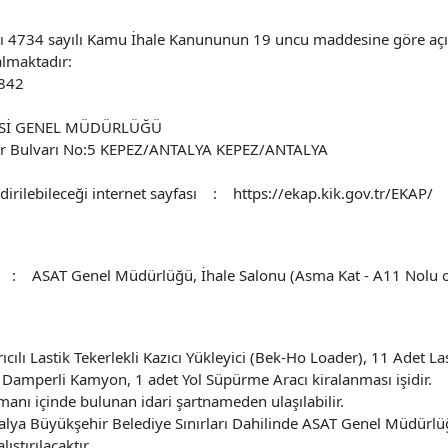
734 sayılı Kamu İhale Kanununun 19 uncu maddesine göre açık ih
 almaktadır:
2842
RESİ GENEL MÜDÜRLÜĞÜ
ar Bulvarı No:5 KEPEZ/ANTALYA KEPEZ/ANTALYA
dirilebileceği internet sayfası : https://ekap.kik.gov.tr/EKAP/
adres : ASAT Genel Müdürlüğü, İhale Salonu (Asma Kat - A11 Nolu 
ıcılı Lastik Tekerlekli Kazıcı Yükleyici (Bek-Ho Loader), 11 Adet La
t Damperli Kamyon, 1 adet Yol Süpürme Aracı kiralanması işidir.
ümanı içinde bulunan idari şartnameden ulaşılabilir.
alya Büyükşehir Belediye Sınırları Dahilinde ASAT Genel Müdürlüğ
ştırılacaktır.