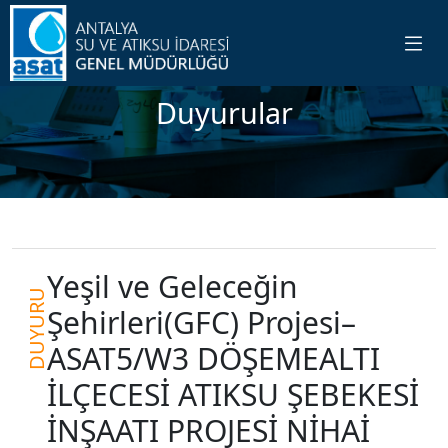
Duyurular
Yeşil ve Geleceğin
DUYURU
Şehirleri(GFC) Projesi–
ASAT5/W3 DÖŞEMEALTI
İLÇECESİ ATIKSU ŞEBEKESİ
İNŞAATI PROJESİ NİHAİ